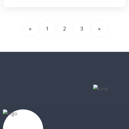
«
1
2
3
»